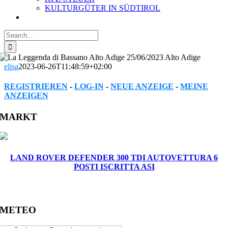
KULTURGÜTER IN SÜDTIROL
Search
for:
elisa
2023-06-26T11:48:59+02:00
REGISTRIEREN
-
LOG-IN
-
NEUE ANZEIGE
-
MEINE
ANZEIGEN
Facebook
Twitter
Reddit
LinkedIn
WhatsApp
Tumblr
Pinterest
Vk
Xing
Email
MARKT
LAND ROVER DEFENDER 300 TDI AUTOVETTURA 6
POSTI ISCRITTA ASI
METEO