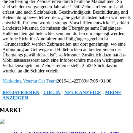
die Sicherung der Zebrastreifen durch bauliche Maßnahmen. So
sind seit dem vergangenen Jahr alle 1.350 Zebrastreifen im Land
erfasst und nach Sichtbarkeit, Geschwindigkeit, Beschilderung und
Beleuchtung bewertet worden. „Die gefährlichsten haben wir bereits
entschärft, für neue wurden strenge Vorschriften entwickelt“, erklärt
Landesrat Mussner. So müssen die Übergänge samt Fußgänger-
Haltebuchten gut beleuchtet sein und dürfen nur angelegt werden,
wo freie Sicht für Autofahrer und Fußgänger gegeben ist.
„Grundsätzlich werden Zebrastreifen nur dort genehmigt, wo eine
Anbindung an Gehwege mit Haltebuchten an beiden Seiten des
Übergangs gewährleistet ist“, so Mussner. Zusätzlich dazu hat das
Mobilitätsassessorat auch eine Infobroschüre mit den wichtigsten
Verhaltensregeln am Zebrastreifen erstellt. 2.500 Stück davon
wurden an die Schüler verteilt.
Marketing Veteran Car Team
2019-11-22T09:47:05+01:00
REGISTRIEREN
-
LOG-IN
-
NEUE ANZEIGE
-
MEINE
ANZEIGEN
Facebook
Twitter
Reddit
LinkedIn
WhatsApp
Tumblr
Pinterest
Vk
Xing
Email
MARKT