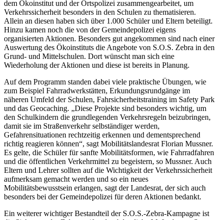
dem Ökoinstitut und der Ortspolizei zusammengearbeitet, um
Verkehrssicherheit besonders in den Schulen zu thematisieren.
Allein an diesen haben sich über 1.000 Schüler und Eltern beteiligt.
Hinzu kamen noch die von der Gemeindepolizei eigens
organisierten Aktionen. Besonders gut angekommen sind nach einer
Auswertung des Ökoinstituts die Angebote von S.O.S. Zebra in den
Grund- und Mittelschulen. Dort wünscht man sich eine
Wiederholung der Aktionen und diese ist bereits in Planung.
Auf dem Programm standen dabei viele praktische Übungen, wie
zum Beispiel Fahrradwerkstätten, Erkundungsrundgänge im
näheren Umfeld der Schulen, Fahrsicherheitstraining im Safety Park
und das Geocaching. „Diese Projekte sind besonders wichtig, um
den Schulkindern die grundlegenden Verkehrsregeln beizubringen,
damit sie im Straßenverkehr selbständiger werden,
Gefahrensituationen rechtzeitig erkennen und dementsprechend
richtig reagieren können“, sagt Mobilitätslandesrat Florian Mussner.
Es gelte, die Schüler für sanfte Mobilitätsformen, wie Fahrradfahren
und die öffentlichen Verkehrmittel zu begeistern, so Mussner. Auch
Eltern und Lehrer sollten auf die Wichtigkeit der Verkehrssicherheit
aufmerksam gemacht werden und so ein neues
Mobilitätsbewusstsein erlangen, sagt der Landesrat, der sich auch
besonders bei der Gemeindepolizei für deren Aktionen bedankt.
Ein weiterer wichtiger Bestandteil der S.O.S.-Zebra-Kampagne ist