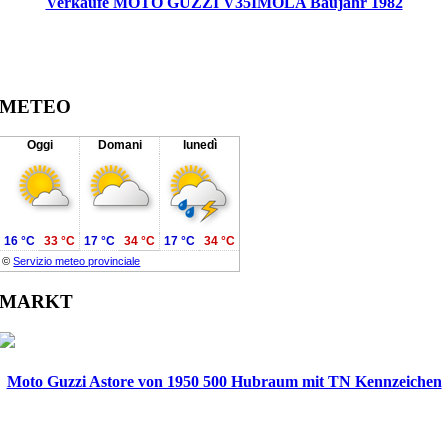
Verkaufe MOTO GUZZI V35IMOLA Baujahr 1982
METEO
Oggi
Domani
lunedì
16 °C
33 °C
17 °C
34 °C
17 °C
34 °C
©
Servizio meteo provinciale
MARKT
Moto Guzzi Astore von 1950 500 Hubraum mit TN Kennzeichen