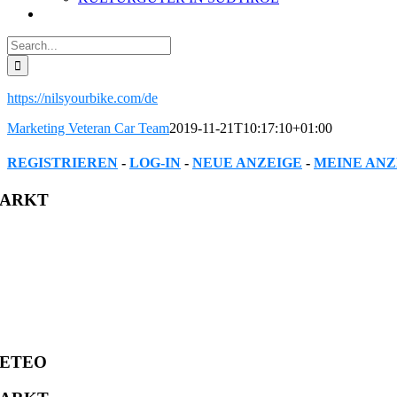
Search
for:
https://nilsyourbike.com/de
Marketing Veteran Car Team
2019-11-21T10:17:10+01:00
REGISTRIEREN
-
LOG-IN
-
NEUE ANZEIGE
-
MEINE ANZ
Facebook
Twitter
Reddit
LinkedIn
WhatsApp
Tumblr
Pinterest
Vk
Xing
Email
ARKT
ETEO