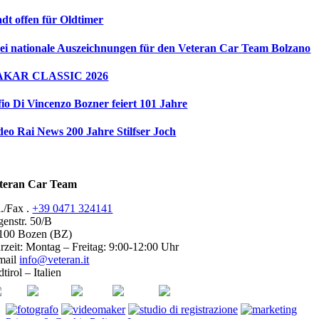
adt offen für Oldtimer
ei nationale Auszeichnungen für den Veteran Car Team Bolzano
AKAR CLASSIC 2026
fio Di Vincenzo Bozner feiert 101 Jahre
deo Rai News 200 Jahre Stilfser Joch
teran Car Team
l./Fax .
+39 0471 324141
genstr. 50/B
100 Bozen (BZ)
rzeit: Montag – Freitag: 9:00-12:00 Uhr
mail
info@veteran.it
tirol – Italien
SI
FIVA
ACI
youtube
facebook