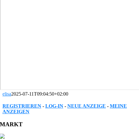
elisa
2025-07-11T09:04:50+02:00
REGISTRIEREN
-
LOG-IN
-
NEUE ANZEIGE
-
MEINE
ANZEIGEN
Facebook
Twitter
Reddit
LinkedIn
WhatsApp
Tumblr
Pinterest
Vk
Xing
Email
MARKT