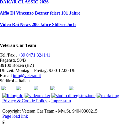
DAKAR CLASSIC 2026
Alfio Di Vincenzo Bozner feiert 101 Jahre
Video Rai News 200 Jahre Stilfser Joch
Veteran Car Team
Tel./Fax .
+39 0471 324141
Fagenstr. 50/B
39100 Bozen (BZ)
Uhrzeit: Montag – Freitag: 9:00-12:00 Uhr
E-mail
info@veteran.it
Südtirol – Italien
ASI
FIVA
ACI
youtube
facebook
Privacy & Cookie Policy
-
Impressum
Copyright Veteran Car Team - Mw.St. 94040300215
Page load link
g
Go