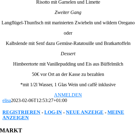
Risotto mit Garnelen und Limette
Zweiter Gang
Langflügel-Thunfisch mit marinierten Zwiebeln und wildem Oregano
oder
Kalbslende mit Senf dazu Gemüse-Ratatouille und Bratkartoffeln
Dessert
Himbeertorte mit Vanillepudding und Eis aus Büffelmilch
50€ vor Ort an der Kasse zu bezahlen
*mit 1/2l Wasser, 1 Glas Wein und caffè inklusive
ANMELDEN
elisa
2023-02-06T12:53:27+01:00
REGISTRIEREN
-
LOG-IN
-
NEUE ANZEIGE
-
MEINE
ANZEIGEN
Facebook
Twitter
Reddit
LinkedIn
WhatsApp
Tumblr
Pinterest
Vk
Xing
Email
MARKT