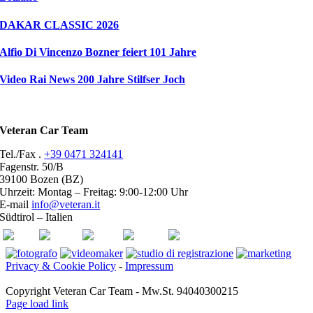
DAKAR CLASSIC 2026
Alfio Di Vincenzo Bozner feiert 101 Jahre
Video Rai News 200 Jahre Stilfser Joch
Veteran Car Team
Tel./Fax .
+39 0471 324141
Fagenstr. 50/B
39100 Bozen (BZ)
Uhrzeit: Montag – Freitag: 9:00-12:00 Uhr
E-mail
info@veteran.it
Südtirol – Italien
ASI
FIVA
ACI
youtube
facebook
Privacy & Cookie Policy
-
Impressum
Copyright Veteran Car Team - Mw.St. 94040300215
Page load link