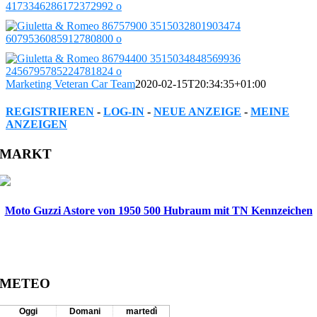
Marketing Veteran Car Team
2020-02-15T20:34:35+01:00
REGISTRIEREN
-
LOG-IN
-
NEUE ANZEIGE
-
MEINE
ANZEIGEN
Facebook
Twitter
Reddit
LinkedIn
WhatsApp
Tumblr
Pinterest
Vk
Xing
Email
MARKT
Moto Guzzi Astore von 1950 500 Hubraum mit TN Kennzeichen
METEO
Oggi
Domani
martedì