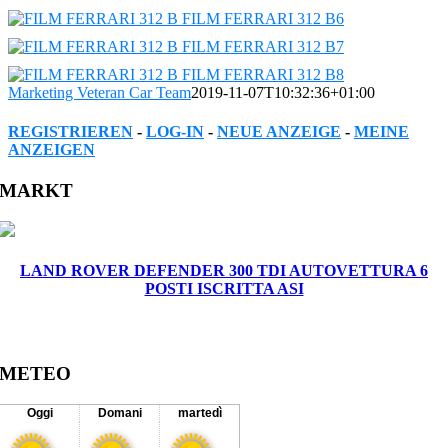
Marketing Veteran Car Team
2019-11-07T10:32:36+01:00
REGISTRIEREN
-
LOG-IN
-
NEUE ANZEIGE
-
MEINE
ANZEIGEN
Facebook
Twitter
Reddit
LinkedIn
WhatsApp
Tumblr
Pinterest
Vk
Xing
Email
MARKT
LAND ROVER DEFENDER 300 TDI AUTOVETTURA 6
POSTI ISCRITTA ASI
METEO
Oggi
Domani
martedì