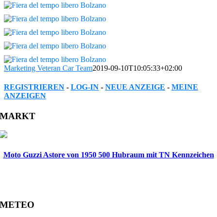
Marketing Veteran Car Team
2019-09-10T10:05:33+02:00
REGISTRIEREN
-
LOG-IN
-
NEUE ANZEIGE
-
MEINE
ANZEIGEN
Facebook
Twitter
Reddit
LinkedIn
WhatsApp
Tumblr
Pinterest
Vk
Xing
Email
MARKT
Moto Guzzi Astore von 1950 500 Hubraum mit TN Kennzeichen
METEO