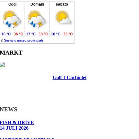
Oggi
Domani
sabato
18 °C
36 °C
17 °C
33 °C
16 °C
33 °C
©
Servizio meteo provinciale
MARKT
Golf 1 Carbiolet
NEWS
FISH & DRIVE
14 JULI 2026