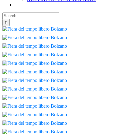
Search
for: