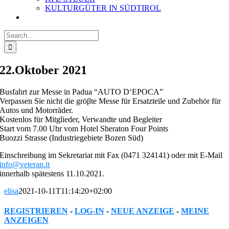
KULTURGÜTER IN SÜDTIROL
Search
for:
22.Oktober 2021
Busfahrt zur Messe in Padua “AUTO D‘EPOCA”
Verpassen Sie nicht die gröβte Messe für Ersatzteile und Zubehör für
Autos und Motorräder.
Kostenlos für Mitglieder, Verwandte und Begleiter
Start vom 7.00 Uhr vom Hotel Sheraton Four Points
Buozzi Strasse (Industriegebiete Bozen Süd)
Einschreibung im Sekretariat mit Fax (0471 324141) oder mit E-Mail
info@veteran.it
innerhalb spätestens 11.10.2021.
elisa
2021-10-11T11:14:20+02:00
REGISTRIEREN
-
LOG-IN
-
NEUE ANZEIGE
-
MEINE
ANZEIGEN