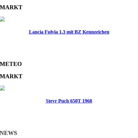
Facebook
Twitter
Reddit
LinkedIn
WhatsApp
Tumblr
Pinterest
Vk
Xing
Email
MARKT
Lancia Fulvia 1.3 mit BZ Kennzeichen
METEO
MARKT
Steyr Puch 650T 1968
NEWS