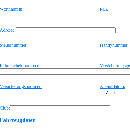
Wohnhaft in:
PLZ:
Adresse:
Steuernummer:
Handynummer:
Führerscheinnummer:
Versicherungsges
Versicherungsnummer:
Ablaufdatum:
Club:
Fahrzeugdaten