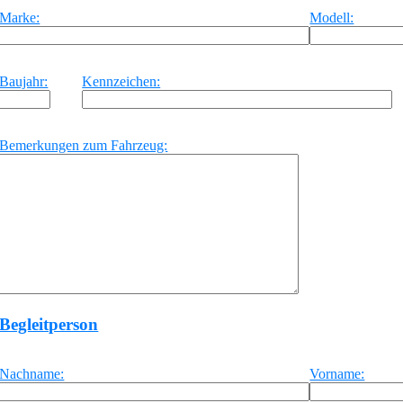
Marke:
Modell:
Baujahr:
Kennzeichen:
Bemerkungen zum Fahrzeug:
Begleitperson
Nachname:
Vorname: