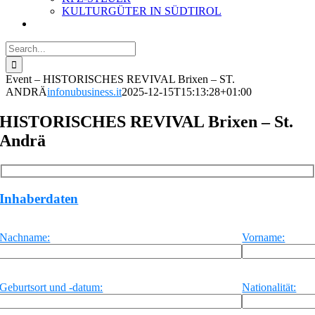
KULTURGÜTER IN SÜDTIROL
Search
for:
Event – HISTORISCHES REVIVAL Brixen – ST.
ANDRÄ
infonubusiness.it
2025-12-15T15:13:28+01:00
HISTORISCHES REVIVAL Brixen – St.
Andrä
Inhaberdaten
Nachname:
Vorname:
Geburtsort und -datum:
Nationalität: