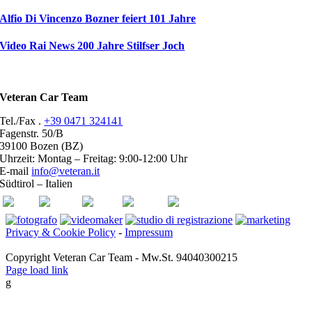
Alfio Di Vincenzo Bozner feiert 101 Jahre
Video Rai News 200 Jahre Stilfser Joch
Veteran Car Team
Tel./Fax .
+39 0471 324141
Fagenstr. 50/B
39100 Bozen (BZ)
Uhrzeit: Montag – Freitag: 9:00-12:00 Uhr
E-mail
info@veteran.it
Südtirol – Italien
ASI
FIVA
ACI
youtube
facebook
Privacy & Cookie Policy
-
Impressum
Copyright Veteran Car Team - Mw.St. 94040300215
Page load link
g
Go
to