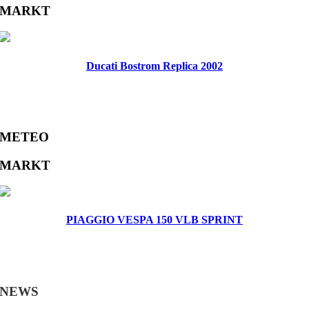
Facebook
Twitter
Reddit
LinkedIn
WhatsApp
Tumblr
Pinterest
Vk
Xing
Email
MARKT
Ducati Bostrom Replica 2002
METEO
MARKT
PIAGGIO VESPA 150 VLB SPRINT
NEWS