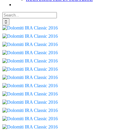
Search
for: