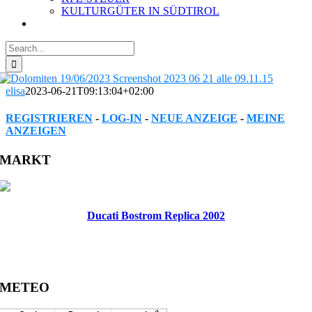
KULTURGÜTER IN SÜDTIROL
Search
for:
elisa
2023-06-21T09:13:04+02:00
REGISTRIEREN
-
LOG-IN
-
NEUE ANZEIGE
-
MEINE
ANZEIGEN
Facebook
Twitter
Reddit
LinkedIn
WhatsApp
Tumblr
Pinterest
Vk
Xing
Email
MARKT
Ducati Bostrom Replica 2002
METEO