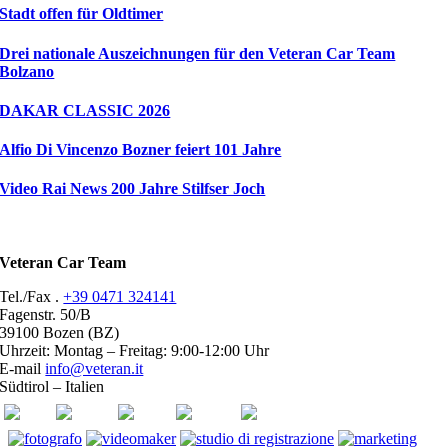
Stadt offen für Oldtimer
Drei nationale Auszeichnungen für den Veteran Car Team
Bolzano
DAKAR CLASSIC 2026
Alfio Di Vincenzo Bozner feiert 101 Jahre
Video Rai News 200 Jahre Stilfser Joch
Veteran Car Team
Tel./Fax .
+39 0471 324141
Fagenstr. 50/B
39100 Bozen (BZ)
Uhrzeit: Montag – Freitag: 9:00-12:00 Uhr
E-mail
info@veteran.it
Südtirol – Italien
ASI
FIVA
ACI
youtube
facebook