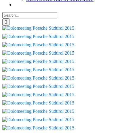
Search
for: