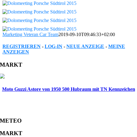
Marketing Veteran Car Team
2019-09-10T09:46:33+02:00
REGISTRIEREN
-
LOG-IN
-
NEUE ANZEIGE
-
MEINE
ANZEIGEN
Facebook
Twitter
Reddit
LinkedIn
WhatsApp
Tumblr
Pinterest
Vk
Xing
Email
MARKT
Moto Guzzi Astore von 1950 500 Hubraum mit TN Kennzeichen
METEO
MARKT