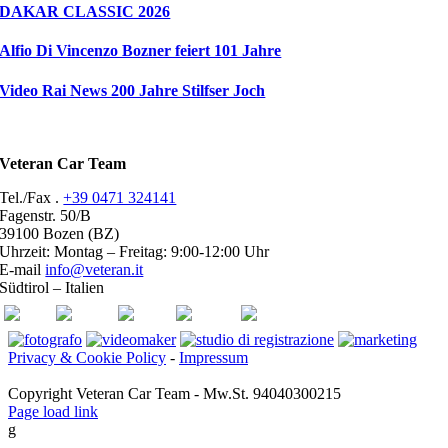
DAKAR CLASSIC 2026
Alfio Di Vincenzo Bozner feiert 101 Jahre
Video Rai News 200 Jahre Stilfser Joch
Veteran Car Team
Tel./Fax .
+39 0471 324141
Fagenstr. 50/B
39100 Bozen (BZ)
Uhrzeit: Montag – Freitag: 9:00-12:00 Uhr
E-mail
info@veteran.it
Südtirol – Italien
ASI
FIVA
ACI
youtube
facebook
Privacy & Cookie Policy
-
Impressum
Copyright Veteran Car Team - Mw.St. 94040300215
Page load link
g
Go