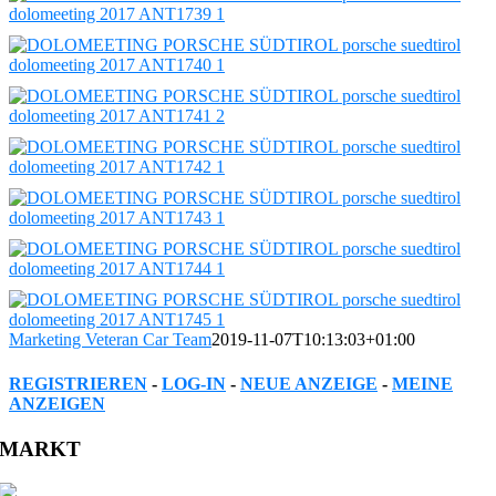
Marketing Veteran Car Team
2019-11-07T10:13:03+01:00
REGISTRIEREN
-
LOG-IN
-
NEUE ANZEIGE
-
MEINE
ANZEIGEN
Facebook
Twitter
Reddit
LinkedIn
WhatsApp
Tumblr
Pinterest
Vk
Xing
Email
MARKT