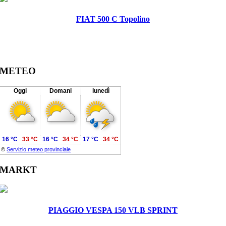
FIAT 500 C Topolino
METEO
Oggi
Domani
lunedì
16 °C
33 °C
16 °C
34 °C
17 °C
34 °C
©
Servizio meteo provinciale
MARKT
PIAGGIO VESPA 150 VLB SPRINT