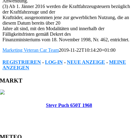
Anwendung.
(3) Ab 1. Jänner 2016 werden die Kraftfahrzeugsteuern bezüglich
der Kraftfahrzeuge und der
Krafträder, ausgenommen jene zur gewerblichen Nutzung, die an
diesem Datum bereits über 20
Jahre alt sind, mit den Modalitäten und innerhalb der
Fälligkeitsfristen gemäß Dekret des
Finanzministeriums vom 18. November 1998, Nr. 462, entrichtet.
Marketing Veteran Car Team
2019-11-22T10:14:20+01:00
REGISTRIEREN
-
LOG-IN
-
NEUE ANZEIGE
-
MEINE
ANZEIGEN
Facebook
Twitter
Reddit
LinkedIn
WhatsApp
Tumblr
Pinterest
Vk
Xing
Email
MARKT
Steyr Puch 650T 1968
METEO