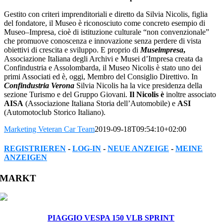
Gestito con criteri imprenditoriali e diretto da Silvia Nicolis, figlia
del fondatore, il Museo è riconosciuto come concreto esempio di
Museo–Impresa, cioè di istituzione culturale “non convenzionale”
che promuove conoscenza e innovazione senza perdere di vista
obiettivi di crescita e sviluppo. E proprio di
Museimpresa
,
Associazione Italiana degli Archivi e Musei d’Impresa creata da
Confindustria e Assolombarda, il Museo Nicolis è stato uno dei
primi Associati ed è, oggi, Membro del Consiglio Direttivo. In
Confindustria Verona
Silvia Nicolis ha la vice presidenza della
sezione Turismo e del Gruppo Giovani.
Il Nicolis è
inoltre associato
AISA
(Associazione Italiana Storia dell’Automobile) e
ASI
(Automotoclub Storico Italiano).
Marketing Veteran Car Team
2019-09-18T09:54:10+02:00
REGISTRIEREN
-
LOG-IN
-
NEUE ANZEIGE
-
MEINE
ANZEIGEN
Facebook
Twitter
Reddit
LinkedIn
WhatsApp
Tumblr
Pinterest
Vk
Xing
Email
MARKT
PIAGGIO VESPA 150 VLB SPRINT