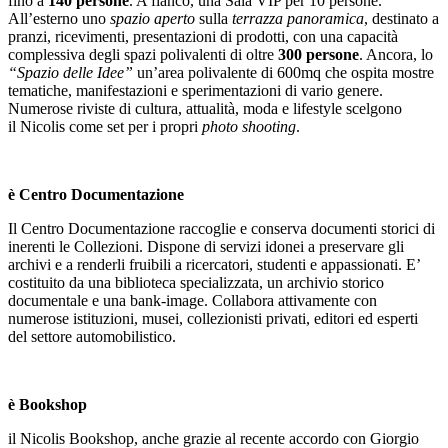
fino a
140 persone
. A fianco, una Sala VIP per 10 persone.
All’esterno uno
spazio aperto
sulla
terrazza panoramica
, destinato a
pranzi, ricevimenti, presentazioni di prodotti, con una capacità
complessiva degli spazi polivalenti di oltre
300 persone
. Ancora, lo
“Spazio delle Idee”
un’area polivalente di 600mq che ospita mostre
tematiche, manifestazioni e sperimentazioni di vario genere.
Numerose riviste di cultura, attualità, moda e lifestyle scelgono
il Nicolis come set per i propri
photo shooting
.
è
Centro Documentazione
Il Centro Documentazione raccoglie e conserva documenti storici di
inerenti le Collezioni. Dispone di servizi idonei a preservare gli
archivi e a renderli fruibili a ricercatori, studenti e appassionati. E’
costituito da una biblioteca specializzata, un archivio storico
documentale e una bank-image. Collabora attivamente con
numerose istituzioni, musei, collezionisti privati, editori ed esperti
del settore automobilistico.
è
Bookshop
il Nicolis Bookshop, anche grazie al recente accordo con Giorgio