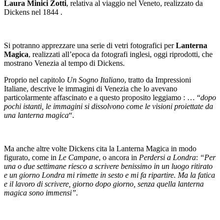
Laura Minici Zotti
, relativa al viaggio nel Veneto, realizzato da
Dickens nel 1844 .
Si potranno apprezzare una serie di vetri fotografici per
Lanterna
Magica
, realizzati all’epoca da fotografi inglesi, oggi riprodotti, che
mostrano Venezia al tempo di Dickens.
Proprio nel capitolo
Un Sogno Italian
o
, tratto da Impressioni
Italiane, descrive le immagini di Venezia che lo avevano
particolarmente affascinato e a questo proposito leggiamo : … “
dopo
pochi istanti, le immagini si dissolvono come le visioni proiettate da
una lanterna magica
“.
Ma anche altre volte Dickens cita la Lanterna Magica in modo
figurato, come in
Le Campane
, o ancora in
Perdersi a Londra
:
“Per
una o due settimane riesco a scrivere benissimo in un luogo ritirato
e un giorno Londra mi rimette in sesto e mi fa ripartire. Ma la fatica
e il lavoro di scrivere, giorno dopo giorno, senza quella lanterna
magica sono immensi”.