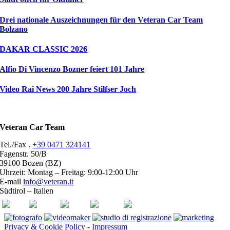
Drei nationale Auszeichnungen für den Veteran Car Team
Bolzano
DAKAR CLASSIC 2026
Alfio Di Vincenzo Bozner feiert 101 Jahre
Video Rai News 200 Jahre Stilfser Joch
Veteran Car Team
Tel./Fax .
+39 0471 324141
Fagenstr. 50/B
39100 Bozen (BZ)
Uhrzeit: Montag – Freitag: 9:00-12:00 Uhr
E-mail
info@veteran.it
Südtirol – Italien
ASI
FIVA
ACI
youtube
facebook
Privacy & Cookie Policy
-
Impressum