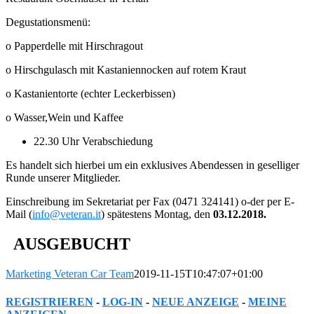
Degustationsmenü:
o Papperdelle mit Hirschragout
o Hirschgulasch mit Kastaniennocken auf rotem Kraut
o Kastanientorte (echter Leckerbissen)
o Wasser,Wein und Kaffee
22.30 Uhr Verabschiedung
Es handelt sich hierbei um ein exklusives Abendessen in geselliger
Runde unserer Mitglieder.
Einschreibung im Sekretariat per Fax (0471 324141) o-der per E-
Mail (
info@veteran.it
) spätestens Montag, den
03.12.2018.
AUSGEBUCHT
Marketing Veteran Car Team
2019-11-15T10:47:07+01:00
REGISTRIEREN
-
LOG-IN
-
NEUE ANZEIGE
-
MEINE