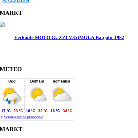
ANZEIGEN
Facebook
Twitter
Reddit
LinkedIn
WhatsApp
Tumblr
Pinterest
Vk
Xing
Email
MARKT
Verkaufe MOTO GUZZI V35IMOLA Baujahr 1982
METEO
Oggi
Domani
domenica
17 °C
33 °C
16 °C
33 °C
16 °C
34 °C
©
Servizio meteo provinciale
MARKT