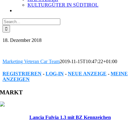
KULTURGÜTER IN SÜDTIROL
Search
for:
18. Dezember 2018
Marketing Veteran Car Team
2019-11-15T10:47:22+01:00
REGISTRIEREN
-
LOG-IN
-
NEUE ANZEIGE
-
MEINE
ANZEIGEN
Facebook
Twitter
Reddit
LinkedIn
WhatsApp
Tumblr
Pinterest
Vk
Xing
Email
MARKT
Lancia Fulvia 1.3 mit BZ Kennzeichen