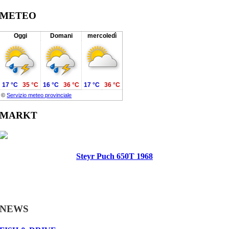
METEO
Oggi
Domani
mercoledì
17 °C
35 °C
16 °C
36 °C
17 °C
36 °C
©
Servizio meteo provinciale
MARKT
Steyr Puch 650T 1968
NEWS