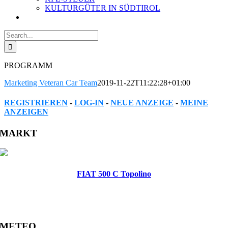
KULTURGÜTER IN SÜDTIROL
Search
for:
PROGRAMM
Marketing Veteran Car Team
2019-11-22T11:22:28+01:00
REGISTRIEREN
-
LOG-IN
-
NEUE ANZEIGE
-
MEINE
ANZEIGEN
Facebook
Twitter
Reddit
LinkedIn
WhatsApp
Tumblr
Pinterest
Vk
Xing
Email
MARKT
FIAT 500 C Topolino
METEO