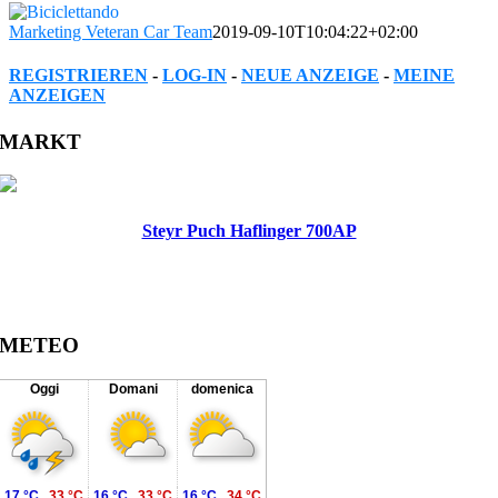
Marketing Veteran Car Team
2019-09-10T10:04:22+02:00
REGISTRIEREN
-
LOG-IN
-
NEUE ANZEIGE
-
MEINE
ANZEIGEN
Facebook
Twitter
Reddit
LinkedIn
WhatsApp
Tumblr
Pinterest
Vk
Xing
Email
MARKT
Steyr Puch Haflinger 700AP
METEO
Oggi
Domani
domenica
17 °C
33 °C
16 °C
33 °C
16 °C
34 °C