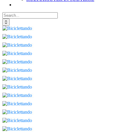
Search
for: