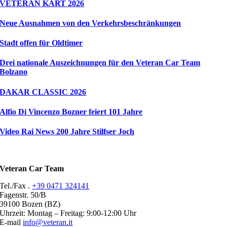
VETERAN KART 2026
Neue Ausnahmen von den Verkehrsbeschränkungen
Stadt offen für Oldtimer
Drei nationale Auszeichnungen für den Veteran Car Team
Bolzano
DAKAR CLASSIC 2026
Alfio Di Vincenzo Bozner feiert 101 Jahre
Video Rai News 200 Jahre Stilfser Joch
Veteran Car Team
Tel./Fax .
+39 0471 324141
Fagenstr. 50/B
39100 Bozen (BZ)
Uhrzeit: Montag – Freitag: 9:00-12:00 Uhr
E-mail
info@veteran.it