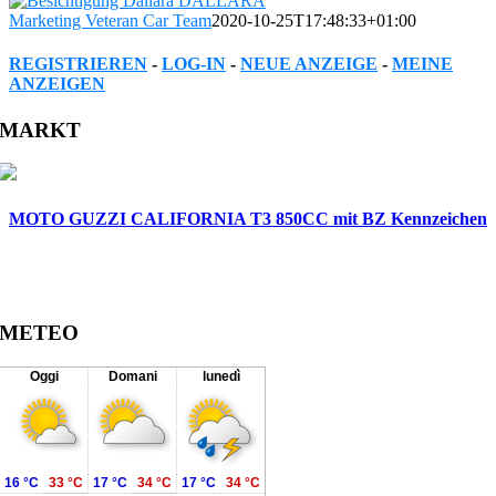
Marketing Veteran Car Team
2020-10-25T17:48:33+01:00
REGISTRIEREN
-
LOG-IN
-
NEUE ANZEIGE
-
MEINE
ANZEIGEN
Facebook
Twitter
Reddit
LinkedIn
WhatsApp
Tumblr
Pinterest
Vk
Xing
Email
MARKT
MOTO GUZZI CALIFORNIA T3 850CC mit BZ Kennzeichen
METEO
Oggi
Domani
lunedì
16 °C
33 °C
17 °C
34 °C
17 °C
34 °C