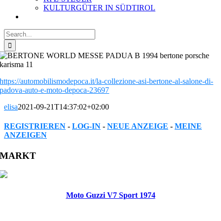
KULTURGÜTER IN SÜDTIROL
Search
for:
https://automobilismodepoca.it/la-collezione-asi-bertone-al-salone-di-
padova-auto-e-moto-depoca-23697
elisa
2021-09-21T14:37:02+02:00
REGISTRIEREN
-
LOG-IN
-
NEUE ANZEIGE
-
MEINE
ANZEIGEN
Facebook
Twitter
Reddit
LinkedIn
WhatsApp
Tumblr
Pinterest
Vk
Xing
Email
MARKT
Moto Guzzi V7 Sport 1974