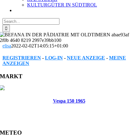
KULTURGÜTER IN SÜDTIROL
Search
for:
elisa
2022-02-02T14:05:15+01:00
REGISTRIEREN
-
LOG-IN
-
NEUE ANZEIGE
-
MEINE
ANZEIGEN
Facebook
Twitter
Reddit
LinkedIn
WhatsApp
Tumblr
Pinterest
Vk
Xing
Email
MARKT
Vespa 150 1965
METEO