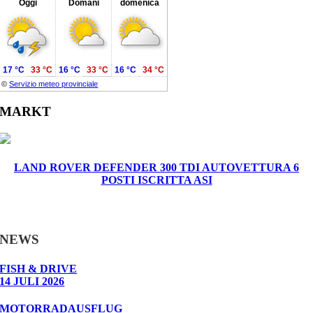
Oggi
Domani
domenica
17 °C
33 °C
16 °C
33 °C
16 °C
34 °C
©
Servizio meteo provinciale
MARKT
LAND ROVER DEFENDER 300 TDI AUTOVETTURA 6
POSTI ISCRITTA ASI
NEWS
FISH & DRIVE
14 JULI 2026
MOTORRADAUSFLUG