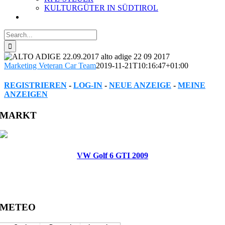
KULTURGÜTER IN SÜDTIROL
Search
for:
Marketing Veteran Car Team
2019-11-21T10:16:47+01:00
REGISTRIEREN
-
LOG-IN
-
NEUE ANZEIGE
-
MEINE
ANZEIGEN
Facebook
Twitter
Reddit
LinkedIn
WhatsApp
Tumblr
Pinterest
Vk
Xing
Email
MARKT
VW Golf 6 GTI 2009
METEO