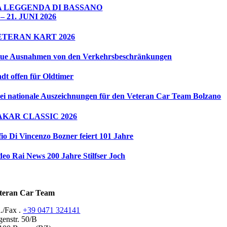
A LEGGENDA DI BASSANO
 – 21. JUNI 2026
ETERAN KART 2026
ue Ausnahmen von den Verkehrsbeschränkungen
adt offen für Oldtimer
ei nationale Auszeichnungen für den Veteran Car Team Bolzano
AKAR CLASSIC 2026
fio Di Vincenzo Bozner feiert 101 Jahre
deo Rai News 200 Jahre Stilfser Joch
teran Car Team
l./Fax .
+39 0471 324141
genstr. 50/B