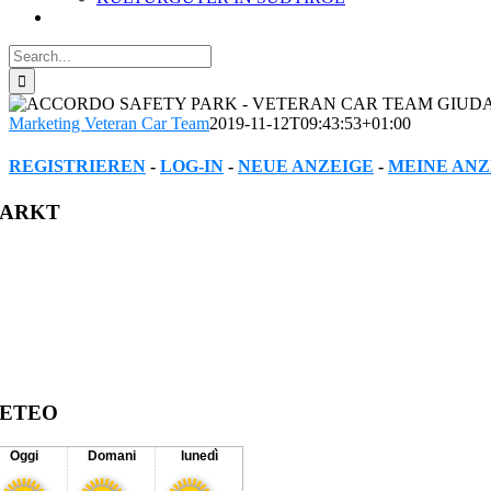
Search
for:
Marketing Veteran Car Team
2019-11-12T09:43:53+01:00
REGISTRIEREN
-
LOG-IN
-
NEUE ANZEIGE
-
MEINE ANZ
Facebook
Twitter
Reddit
LinkedIn
WhatsApp
Tumblr
Pinterest
Vk
Xing
Email
ARKT
ETEO
Oggi
Domani
lunedì