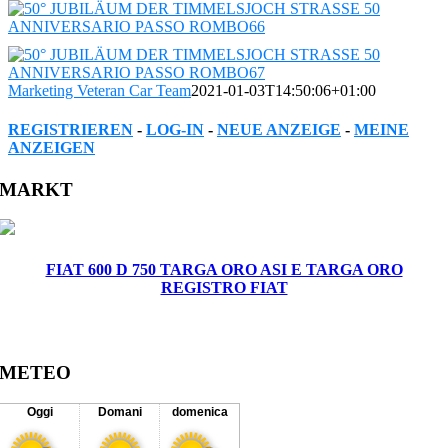
Marketing Veteran Car Team
2021-01-03T14:50:06+01:00
REGISTRIEREN
-
LOG-IN
-
NEUE ANZEIGE
-
MEINE
ANZEIGEN
Facebook
Twitter
Reddit
LinkedIn
WhatsApp
Tumblr
Pinterest
Vk
Xing
Email
MARKT
FIAT 600 D 750 TARGA ORO ASI E TARGA ORO
REGISTRO FIAT
METEO
Oggi
Domani
domenica