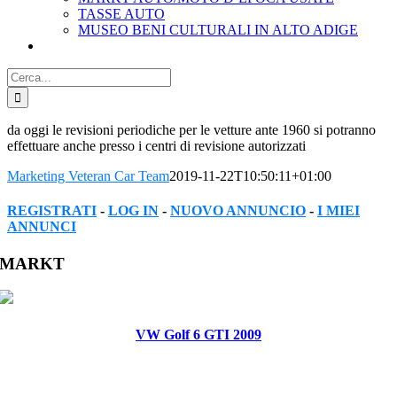
TASSE AUTO
MUSEO BENI CULTURALI IN ALTO ADIGE
Cerca
per:
da oggi le revisioni periodiche per le vetture ante 1960 si potranno
effettuare anche presso i centri di revisione autorizzati
Marketing Veteran Car Team
2019-11-22T10:50:11+01:00
REGISTRATI
-
LOG IN
-
NUOVO ANNUNCIO
-
I MIEI
ANNUNCI
Facebook
Twitter
Reddit
LinkedIn
WhatsApp
Tumblr
Pinterest
Vk
Xing
Email
MARKT
VW Golf 6 GTI 2009