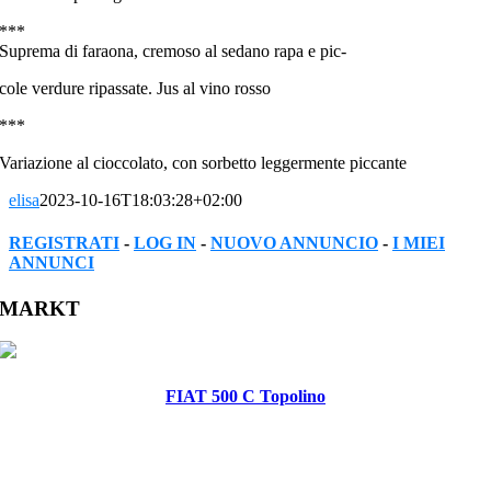
***
Suprema di faraona, cremoso al sedano rapa e pic-
cole verdure ripassate. Jus al vino rosso
***
Variazione al cioccolato, con sorbetto leggermente piccante
elisa
2023-10-16T18:03:28+02:00
REGISTRATI
-
LOG IN
-
NUOVO ANNUNCIO
-
I MIEI
ANNUNCI
Facebook
Twitter
Reddit
LinkedIn
WhatsApp
Tumblr
Pinterest
Vk
Xing
Email
MARKT
FIAT 500 C Topolino