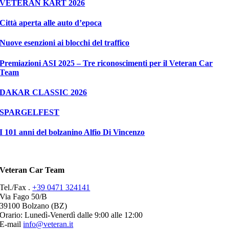
VETERAN KART 2026
Città aperta alle auto d’epoca
Nuove esenzioni ai blocchi del traffico
Premiazioni ASI 2025 – Tre riconoscimenti per il Veteran Car
Team
DAKAR CLASSIC 2026
SPARGELFEST
I 101 anni del bolzanino Alfio Di Vincenzo
Veteran Car Team
Tel./Fax .
+39 0471 324141
Via Fago 50/B
39100 Bolzano (BZ)
Orario: Lunedì-Venerdì dalle 9:00 alle 12:00
E-mail
info@veteran.it