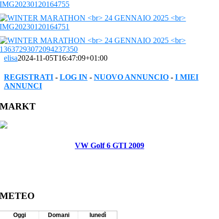
elisa
2024-11-05T16:47:09+01:00
REGISTRATI
-
LOG IN
-
NUOVO ANNUNCIO
-
I MIEI
ANNUNCI
Facebook
Twitter
Reddit
LinkedIn
WhatsApp
Tumblr
Pinterest
Vk
Xing
Email
MARKT
VW Golf 6 GTI 2009
METEO
Oggi
Domani
lunedì