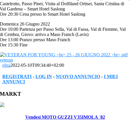
Castelrotto, Passo Pinei, Visita al Dolfiland Ortisei, Santa Cristina di
Val Gardena – Smart Hotel Saslong
Ore 20:30 Cena presso lo Smart Hotel Saslong
Domenica 26 Giugno 2022
Ore 10:00 Partenza per Passo Sella, Val di Fassa, Val di Fiemme, Val
di Cembra, Giovo: arrivo a Maso Franch (Lavis)
Ore 13:00 Pranzo presso Maso Franch
Ore 15:30 Fine
elisa
2022-05-10T09:34:40+02:00
REGISTRATI
-
LOG IN
-
NUOVO ANNUNCIO
-
I MIEI
ANNUNCI
Facebook
Twitter
Reddit
LinkedIn
WhatsApp
Tumblr
Pinterest
Vk
Xing
Email
MARKT
Vendesi MOTO GUZZI V35IMOLA ´82