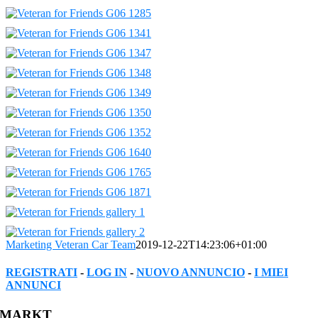
Marketing Veteran Car Team
2019-12-22T14:23:06+01:00
REGISTRATI
-
LOG IN
-
NUOVO ANNUNCIO
-
I MIEI
ANNUNCI
Facebook
Twitter
Reddit
LinkedIn
WhatsApp
Tumblr
Pinterest
Vk
Xing
Email
MARKT