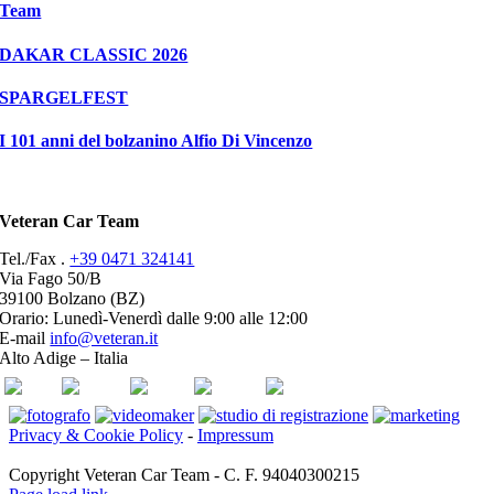
Team
DAKAR CLASSIC 2026
SPARGELFEST
I 101 anni del bolzanino Alfio Di Vincenzo
Veteran Car Team
Tel./Fax .
+39 0471 324141
Via Fago 50/B
39100 Bolzano (BZ)
Orario: Lunedì-Venerdì dalle 9:00 alle 12:00
E-mail
info@veteran.it
Alto Adige – Italia
ASI
FIVA
ACI
youtube
facebook
Privacy & Cookie Policy
-
Impressum
Copyright Veteran Car Team - C. F. 94040300215