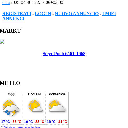
elisa
2025-04-30T22:17:06+02:00
REGISTRATI
-
LOG IN
-
NUOVO ANNUNCIO
-
I MIEI
ANNUNCI
Facebook
Twitter
Reddit
LinkedIn
WhatsApp
Tumblr
Pinterest
Vk
Xing
Email
MARKT
Steyr Puch 650T 1968
METEO
Oggi
Domani
domenica
17 °C
33 °C
16 °C
33 °C
16 °C
34 °C
©
Servizio meteo provinciale