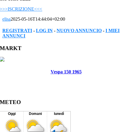
>>>ISCRIZIONE<<<
elisa
2025-05-16T14:44:04+02:00
REGISTRATI
-
LOG IN
-
NUOVO ANNUNCIO
-
I MIEI
ANNUNCI
Facebook
Twitter
Reddit
LinkedIn
WhatsApp
Tumblr
Pinterest
Vk
Xing
Email
MARKT
Vespa 150 1965
METEO
Oggi
Domani
lunedì