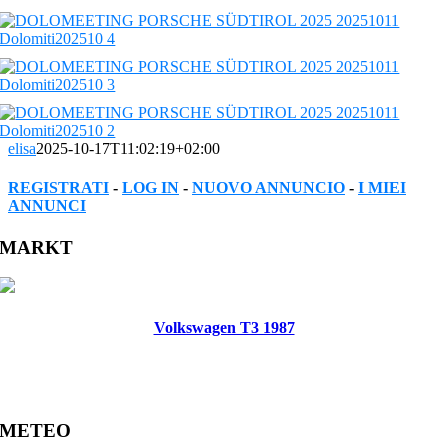
elisa
2025-10-17T11:02:19+02:00
REGISTRATI
-
LOG IN
-
NUOVO ANNUNCIO
-
I MIEI
ANNUNCI
Facebook
Twitter
Reddit
LinkedIn
WhatsApp
Tumblr
Pinterest
Vk
Xing
Email
MARKT
Volkswagen T3 1987
METEO