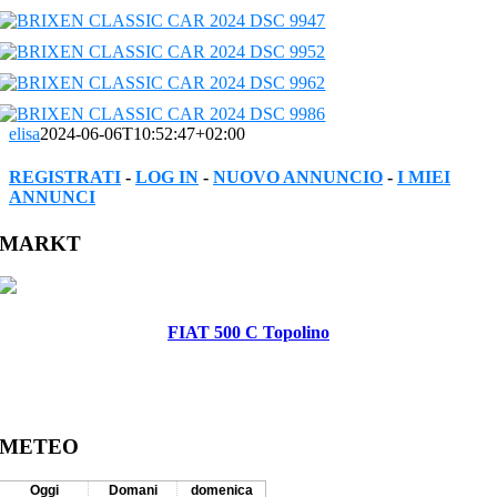
elisa
2024-06-06T10:52:47+02:00
REGISTRATI
-
LOG IN
-
NUOVO ANNUNCIO
-
I MIEI
ANNUNCI
Facebook
Twitter
Reddit
LinkedIn
WhatsApp
Tumblr
Pinterest
Vk
Xing
Email
MARKT
FIAT 500 C Topolino
METEO
Oggi
Domani
domenica