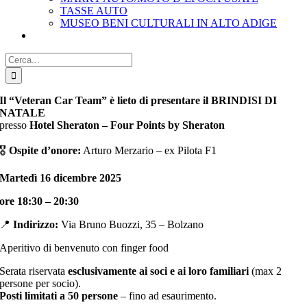
TASSE AUTO
MUSEO BENI CULTURALI IN ALTO ADIGE
Cerca
per:
Il “Veteran Car Team” è lieto di presentare il BRINDISI DI
NATALE
presso
Hotel Sheraton – Four Points by Sheraton
🎖
Ospite d’onore:
Arturo Merzario – ex Pilota F1
Martedì 16 dicembre 2025
ore 18:30 – 20:30
📍
Indirizzo:
Via Bruno Buozzi, 35 – Bolzano
Aperitivo di benvenuto con finger food
Serata riservata
esclusivamente ai soci e ai loro familiari
(max 2
persone per socio).
Posti limitati a 50 persone
– fino ad esaurimento.