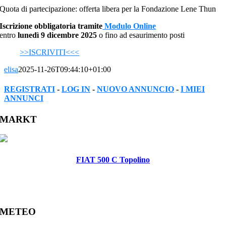
Quota di partecipazione: offerta libera per la Fondazione Lene Thun
Iscrizione obbligatoria tramite
Modulo Online
entro
lunedì 9 dicembre 2025
o fino ad esaurimento posti
>>ISCRIVITI<<<
elisa
2025-11-26T09:44:10+01:00
REGISTRATI
-
LOG IN
-
NUOVO ANNUNCIO
-
I MIEI
ANNUNCI
Facebook
Twitter
Reddit
LinkedIn
WhatsApp
Tumblr
Pinterest
Vk
Xing
Email
MARKT
FIAT 500 C Topolino
METEO