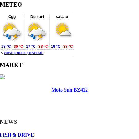
METEO
Oggi
Domani
sabato
18 °C
36 °C
17 °C
33 °C
16 °C
33 °C
©
Servizio meteo provinciale
MARKT
Moto Sun BZ412
NEWS
FISH & DRIVE