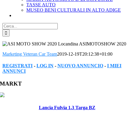
TASSE AUTO
MUSEO BENI CULTURALI IN ALTO ADIGE
Cerca
per:
Marketing Veteran Car Team
2019-12-19T20:12:38+01:00
REGISTRATI
-
LOG IN
-
NUOVO ANNUNCIO
-
I MIEI
ANNUNCI
Facebook
Twitter
Reddit
LinkedIn
WhatsApp
Tumblr
Pinterest
Vk
Xing
Email
MARKT
Lancia Fulvia 1.3 Targa BZ