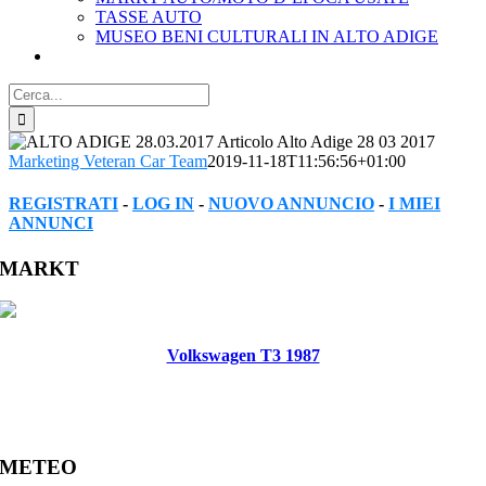
TASSE AUTO
MUSEO BENI CULTURALI IN ALTO ADIGE
Cerca
per:
Marketing Veteran Car Team
2019-11-18T11:56:56+01:00
REGISTRATI
-
LOG IN
-
NUOVO ANNUNCIO
-
I MIEI
ANNUNCI
Facebook
Twitter
Reddit
LinkedIn
WhatsApp
Tumblr
Pinterest
Vk
Xing
Email
MARKT
Volkswagen T3 1987
METEO