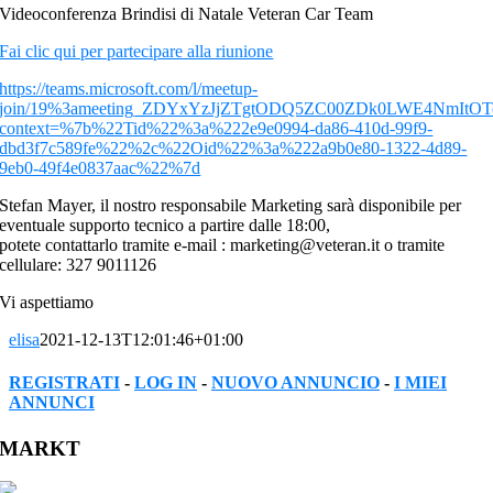
Videoconferenza Brindisi di Natale Veteran Car Team
Fai clic qui per partecipare alla riunione
https://teams.microsoft.com/l/meetup-
join/19%3ameeting_ZDYxYzJjZTgtODQ5ZC00ZDk0LWE4NmItOT
context=%7b%22Tid%22%3a%222e9e0994-da86-410d-99f9-
dbd3f7c589fe%22%2c%22Oid%22%3a%222a9b0e80-1322-4d89-
9eb0-49f4e0837aac%22%7d
Stefan Mayer, il nostro responsabile Marketing sarà disponibile per
eventuale supporto tecnico a partire dalle 18:00,
potete contattarlo tramite e-mail : marketing@veteran.it o tramite
cellulare: 327 9011126
Vi aspettiamo
elisa
2021-12-13T12:01:46+01:00
REGISTRATI
-
LOG IN
-
NUOVO ANNUNCIO
-
I MIEI
ANNUNCI
Facebook
Twitter
Reddit
LinkedIn
WhatsApp
Tumblr
Pinterest
Vk
Xing
Email
MARKT