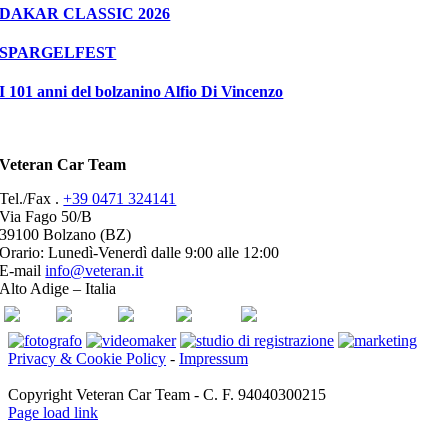
DAKAR CLASSIC 2026
SPARGELFEST
I 101 anni del bolzanino Alfio Di Vincenzo
Veteran Car Team
Tel./Fax .
+39 0471 324141
Via Fago 50/B
39100 Bolzano (BZ)
Orario: Lunedì-Venerdì dalle 9:00 alle 12:00
E-mail
info@veteran.it
Alto Adige – Italia
ASI
FIVA
ACI
youtube
facebook
Privacy & Cookie Policy
-
Impressum
Copyright Veteran Car Team - C. F. 94040300215
Page load link
Torna
in